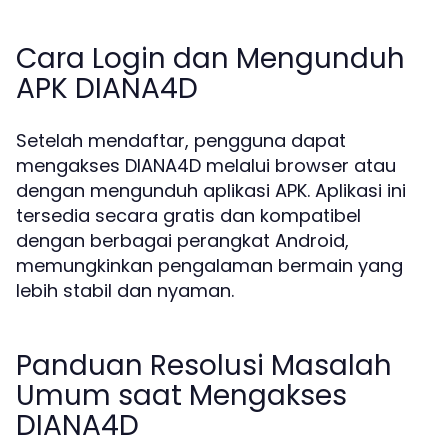
Cara Login dan Mengunduh
APK DIANA4D
Setelah mendaftar, pengguna dapat
mengakses DIANA4D melalui browser atau
dengan mengunduh aplikasi APK. Aplikasi ini
tersedia secara gratis dan kompatibel
dengan berbagai perangkat Android,
memungkinkan pengalaman bermain yang
lebih stabil dan nyaman.
Panduan Resolusi Masalah
Umum saat Mengakses
DIANA4D