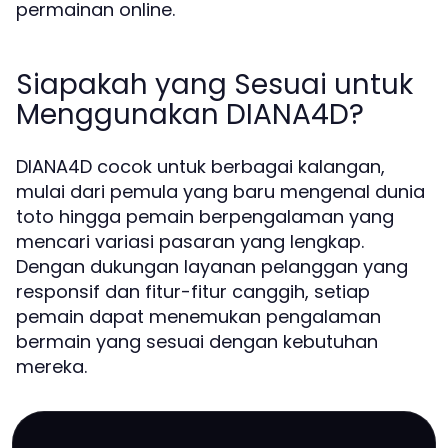
permainan online.
Siapakah yang Sesuai untuk
Menggunakan DIANA4D?
DIANA4D cocok untuk berbagai kalangan,
mulai dari pemula yang baru mengenal dunia
toto hingga pemain berpengalaman yang
mencari variasi pasaran yang lengkap.
Dengan dukungan layanan pelanggan yang
responsif dan fitur-fitur canggih, setiap
pemain dapat menemukan pengalaman
bermain yang sesuai dengan kebutuhan
mereka.