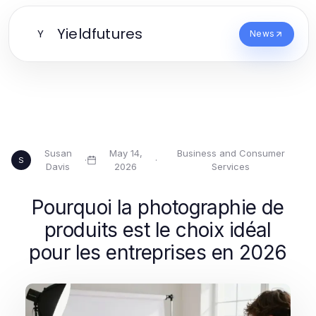
Yieldfutures
Y
News
Susan
May 14,
Business and Consumer
·
·
S
Davis
2026
Services
Pourquoi la photographie de
produits est le choix idéal
pour les entreprises en 2026